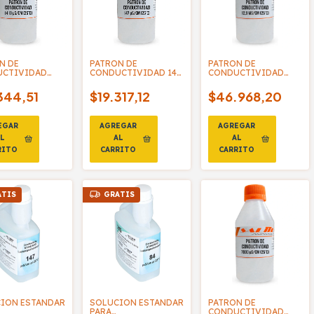
N DE
PATRON DE
PATRON DE
UCTIVIDAD
CONDUCTIVIDAD 147
CONDUCTIVIDAD
s/cm -
µs/cm - SALTTECH
12,9 ms/cm -
ECH
SALTTECH
344,51
$19.317,12
$46.968,20
ATIS
GRATIS
ION ESTANDAR
SOLUCION ESTANDAR
PATRON DE
PARA
CONDUCTIVIDAD