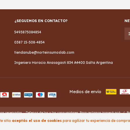
¿SEGUIMOS EN CONTACTO?
NE
5493875084854
0387 15-508-4854
tiendanube@norteinsumoslab.com
Ingeniero Horacio Anasagasti 834 A4400 Salta Argentina
Medios de envío
hos reservados.
Defensa de las y los consumidores. Para reclamos
ingresá acá.
/
Bo
e sitio
aceptás el uso de cookies
para agilizar tu experiencia de compra