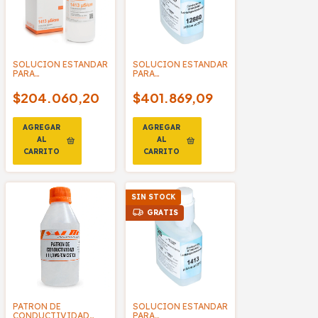
SOLUCION ESTANDAR
SOLUCION ESTANDAR
PARA
PARA
CONDUCTIVIDAD
CONDUCTIVIDAD
1413 US/CM
12880 US/CM
$204.060,20
$401.869,09
TRAZABLE A NIST 500
TRAZABLE A NIST - XS
ML - HANNA
BASIC
SIN STOCK
GRATIS
PATRON DE
SOLUCION ESTANDAR
CONDUCTIVIDAD
PARA