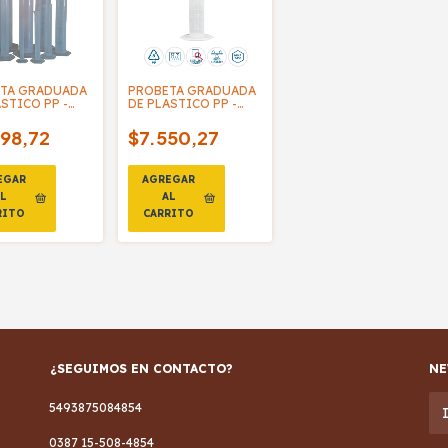
TA GRADUADA
PROBETA GRADUADA
STICO PP -
DE PLASTICO PP -
WALL
GLASSCO
98,72
$7.550,27
¿SEGUIMOS EN CONTACTO?
NE
5493875084854
0387 15-508-4854