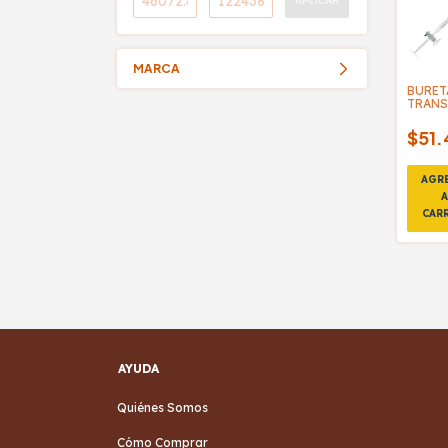
APLICAR
MARCA
BURET
TRANS
ROBIN
- KEL
$51.
AYUDA
Quiénes Somos
Cómo Comprar