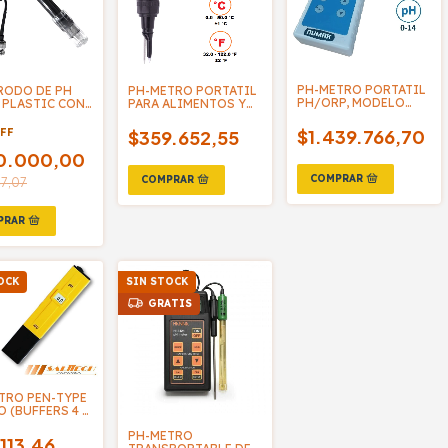
PH-METRO PORTATIL
RODO DE PH
PH-METRO PORTATIL
PH/ORP, MODELO
 PLASTIC CON
PARA ALIMENTOS Y
PHB-4 - NUMAK
TOR BNC
CREMAS, PH/TEMP,
O E-201C
MODELO PH-08
$1.439.766,70
FF
$359.652,55
0.000,00
47,07
OCK
SIN STOCK
GRATIS
TRO PEN-TYPE
O (BUFFERS 4 Y
CAJA PLASTICA
PH-METRO
TTECH
113,46