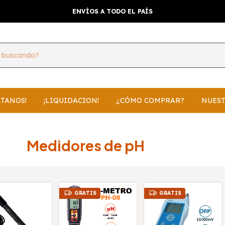
AL ALCANCE DE TODOS
LTANOS!
¡LIQUIDACION!
¿CÓMO COMPRAR?
NUEST
Medidores de pH
GRATIS
GRATIS