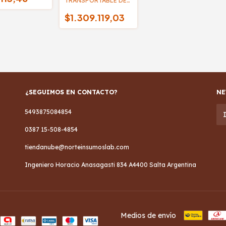
TRANSPORTABLE DE
CAMPO CON ATC HI-
8424 - HANNA
$1.309.119,03
¿SEGUIMOS EN CONTACTO?
NE
5493875084854
0387 15-508-4854
tiendanube@norteinsumoslab.com
Ingeniero Horacio Anasagasti 834 A4400 Salta Argentina
Medios de envío