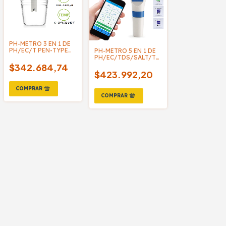
PH-METRO 3 EN 1 DE
PH/EC/T PEN-TYPE
PH-METRO 5 EN 1 DE
BACKLIGHT. EZ-9902
PH/EC/TDS/SALT/TEMP,
- YIERYI
PEN-TYPE BLUETOOH,
$342.684,74
BACKLIGHT BLE-
$423.992,20
9909