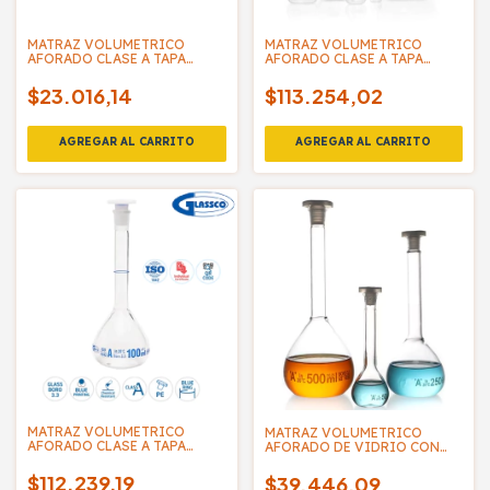
MATRAZ VOLUMETRICO
MATRAZ VOLUMETRICO
AFORADO CLASE A TAPA
AFORADO CLASE A TAPA
PLASTICA CON CERTIFICADO
PLASTICA CON CERTIFICADO
LOTE - HDA
LOTE - SCHOTT
$23.016,14
$113.254,02
MATRAZ VOLUMETRICO
MATRAZ VOLUMETRICO
AFORADO CLASE A TAPA
AFORADO DE VIDRIO CON
PLASTICA CON CERTIFICADO
TAPA ESMERILADA - MC
INDIVIDUAL - GLASSCO
$112.239,19
$39.446,09