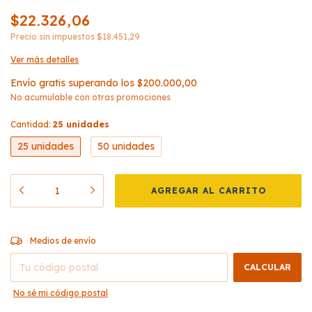
$22.326,06
Precio sin impuestos
$18.451,29
Ver más detalles
Envío gratis
superando los
$200.000,00
No acumulable con otras promociones
Cantidad:
25 unidades
25 unidades
50 unidades
CAMBIAR CP
Entregas para el CP:
Medios de envío
CALCULAR
No sé mi código postal