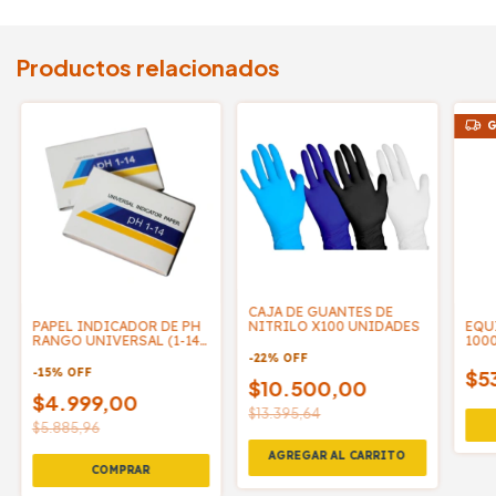
Productos relacionados
G
CAJA DE GUANTES DE
PAPEL INDICADOR DE PH
EQU
NITRILO X100 UNIDADES
RANGO UNIVERSAL (1-14),
100
80 TIRAS - NEWSTAR
47 
-
22
%
OFF
VAC
-
15
%
OFF
$5
$10.500,00
$4.999,00
$13.395,64
$5.885,96