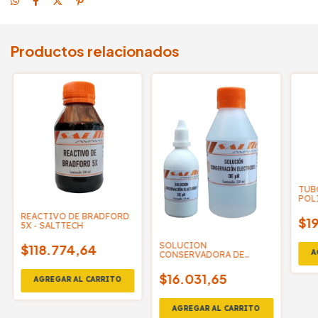
Productos relacionados
TUB
POL
16X
REACTIVO DE BRADFORD
C/T
$19
5X - SALTTECH
SOLUCION
$118.774,64
CONSERVADORA DE
ELECTRODOS PH -
SALTTECH
$16.031,65