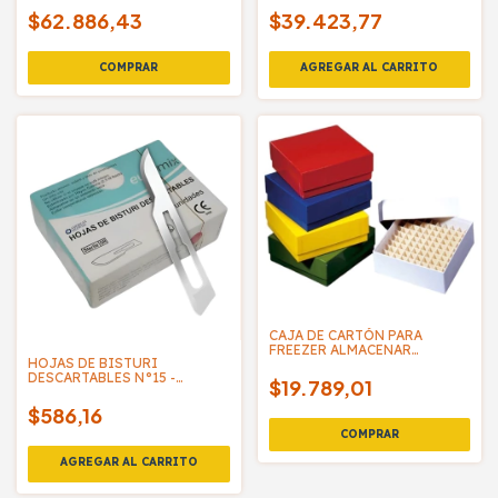
$62.886,43
$39.423,77
CAJA DE CARTÓN PARA
FREEZER ALMACENAR
HOJAS DE BISTURI
MICROTUBOS - 81
DESCARTABLES N°15 -
POSICIONES
$19.789,01
EUROMIX
$586,16