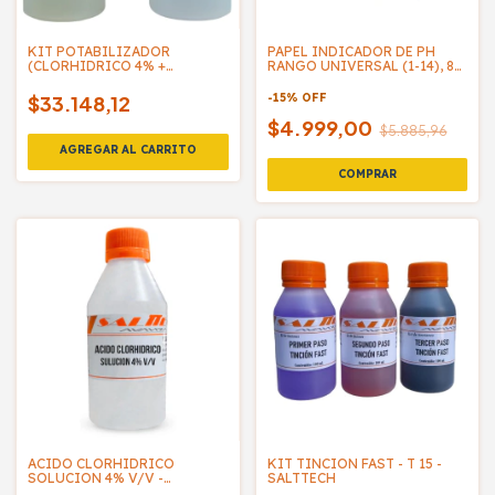
KIT POTABILIZADOR
PAPEL INDICADOR DE PH
(CLORHIDRICO 4% +
RANGO UNIVERSAL (1-14), 80
CLORITO 28%) - SALTTECH
TIRAS - NEWSTAR
$33.148,12
-
15
%
OFF
$4.999,00
$5.885,96
ACIDO CLORHIDRICO
KIT TINCION FAST - T 15 -
SOLUCION 4% V/V -
SALTTECH
SALTTECH